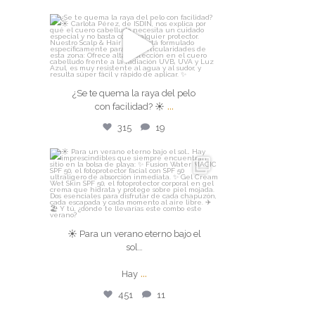
isdin
¿Se te quema la raya del pelo
con facilidad? ☀️
...
¿Se te quema la raya del pelo
...
Ago 7
con facilidad? ☀️
315
19
315
19
isdin
☀️ Para un verano eterno bajo el
sol…
☀️ Para un verano eterno bajo el
sol…
Hay
...
...
Hay
Ago 4
451
11
451
11