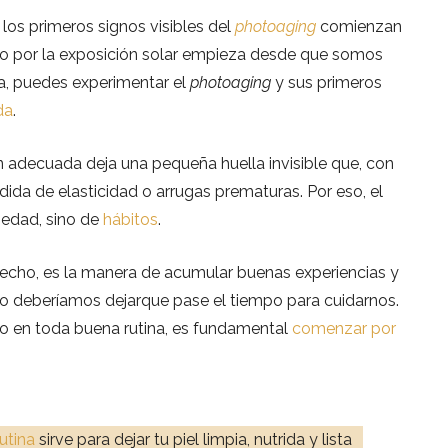
los primeros signos visibles del
photoaging
comienzan
o por la exposición solar empieza desde que somos
da, puedes experimentar el
photoaging
y sus primeros
da
.
n adecuada deja una pequeña huella invisible que, con
ida de elasticidad o arrugas prematuras. Por eso, el
 edad, sino de
hábitos
.
hecho, es la manera de acumular buenas experiencias y
no deberíamos dejarque pase el tiempo para cuidarnos.
omo en toda buena rutina, es fundamental
comenzar por
rutina
sirve para dejar tu piel limpia, nutrida y lista