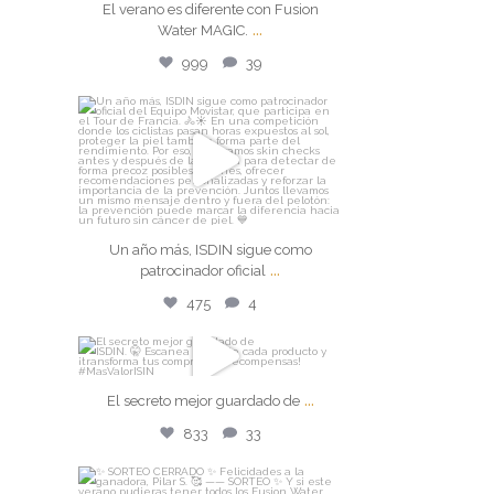
El verano es diferente con Fusion
...
El verano es diferente con
Water MAGIC.
Fusion Water MAGIC.
...
999
39
Jul 27
isdin
999
39
Un año más, ISDIN sigue como
patrocinador oficial
...
Jul 24
Un año más, ISDIN sigue como
...
patrocinador oficial
475
4
475
4
isdin
...
El secreto mejor guardado de
El secreto mejor guardado de
...
833
33
Jul 22
833
33
isdin