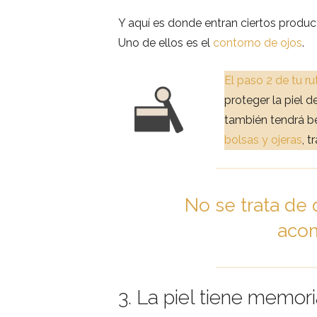
Y aquí es donde entran ciertos product
Uno de ellos es el
contorno de ojos
.
El paso 2 de tu ru
proteger la piel d
también tendrá b
bolsas y ojeras
, t
No se trata de 
acom
3. La piel tiene memor