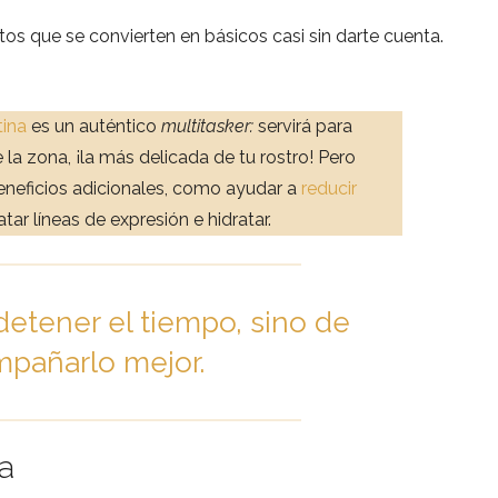
os que se convierten en básicos casi sin darte cuenta.
tina
es un auténtico
multitasker:
servirá para
e la zona, ¡la más delicada de tu rostro! Pero
eneficios adicionales, como ayudar a
reducir
ratar líneas de expresión e hidratar.
detener el tiempo, sino de
pañarlo mejor.
ia