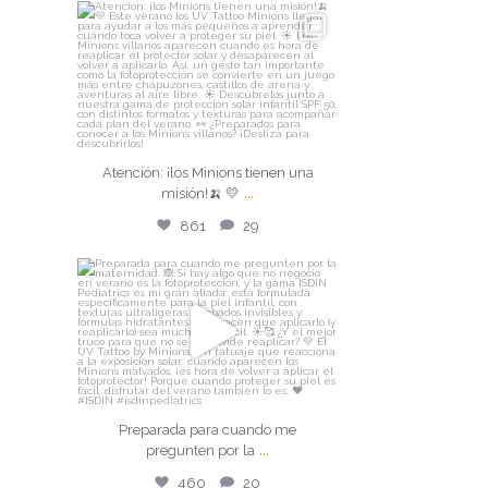
isdin
Atención: ¡los Minions tienen una
misión!🍌 💛
...
Ago 3
Atención: ¡los Minions tienen una
861
29
...
misión!🍌 💛
861
29
isdin
Preparada para cuando me
pregunten por la
...
Jul 30
Preparada para cuando me
460
20
...
pregunten por la
460
20