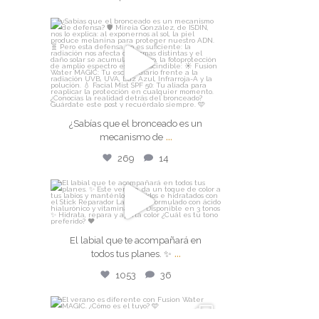
isdin
¿Sabías que el bronceado es un
mecanismo de
...
Jul 29
¿Sabías que el bronceado es un
269
14
...
mecanismo de
269
14
isdin
El labial que te acompañará en
El labial que te acompañará en
todos tus planes. ✨
...
...
todos tus planes. ✨
Jul 28
1053
36
1053
36
isdin