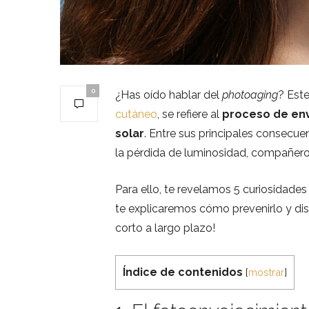
0
¿Has oído hablar del
photoaging
? Est
cutáneo
, se refiere al
proceso de env
solar
. Entre sus principales consecue
la pérdida de luminosidad, compañero
Para ello, te revelamos 5 curiosidades
te explicaremos cómo prevenirlo y disf
corto a largo plazo!
Índice de contenidos
[
mostrar
]