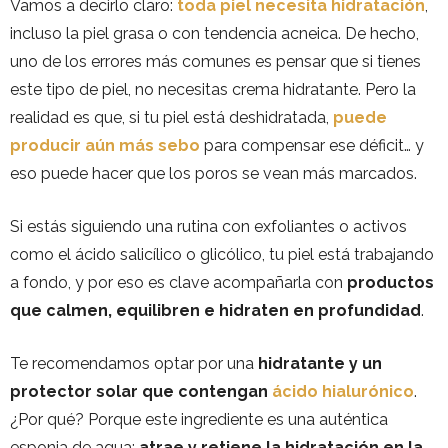
Vamos a decirlo claro:
toda piel necesita hidratación
,
incluso la piel grasa o con tendencia acneica. De hecho,
uno de los errores más comunes es pensar que si tienes
este tipo de piel, no necesitas crema hidratante. Pero la
realidad es que, si tu piel está deshidratada,
puede
producir aún más sebo
para compensar ese déficit… y
eso puede hacer que los poros se vean más marcados.
Si estás siguiendo una rutina con exfoliantes o activos
como el ácido salicílico o glicólico, tu piel está trabajando
a fondo, y por eso es clave acompañarla con
productos
que calmen, equilibren e hidraten en profundidad
.
Te recomendamos optar por una
hidratante y un
protector solar que contengan
ácido hialurónico
.
¿Por qué? Porque este ingrediente es una auténtica
esponja de agua:
atrae y retiene la hidratación en la