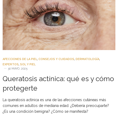
AFECCIONES DE LA PIEL
,
CONSEJOS Y CUIDADOS
,
DERMATOLOGÍA
,
EXPERTOS
,
SOL Y PIEL
30 MAYO, 2025
Queratosis actínica: qué es y cómo
protegerte
La queratosis actínica es una de las afecciones cutáneas más
comunes en adultos de mediana edad. ¿Debería preocuparte?
¿Es una condición benigna? ¿Cómo se manifiesta?