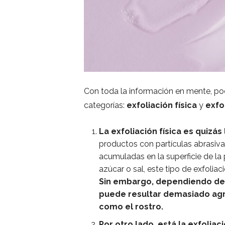
Con toda la información en mente, pod
categorías:
exfoliación física
y
exfo
La exfoliación física es quizás
productos con partículas abrasiv
acumuladas en la superficie de la
azúcar o sal, este tipo de exfoliac
Sin embargo, dependiendo del o
puede resultar demasiado agre
como el rostro.
Por otro lado, está la exfolia