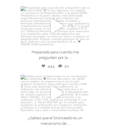
isdin
Preparada para cuando me
pregunten por la
...
Jul 30
Preparada para cuando me
444
20
...
pregunten por la
444
20
isdin
¿Sabías que el bronceado es un
mecanismo de
...
Jul 29
¿Sabías que el bronceado es un
259
14
...
mecanismo de