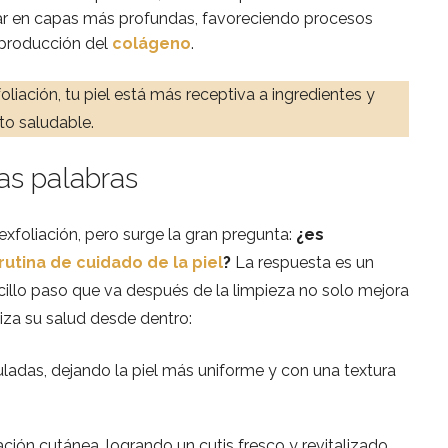
ular en capas más profundas, favoreciendo procesos
 producción del
colágeno
.
foliación, tu piel está más receptiva a ingredientes y
to saludable.
as palabras
foliación, pero surge la gran pregunta:
¿es
rutina de cuidado de la piel
?
La respuesta es un
cillo paso que va después de la limpieza no solo mejora
miza su salud desde dentro:
ladas, dejando la piel más uniforme y con una textura
ación cutánea, logrando un cutis fresco y revitalizado.