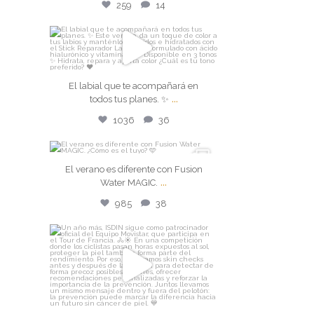
259
14
isdin
El labial que te acompañará en
El labial que te acompañará en
todos tus planes. ✨
...
...
todos tus planes. ✨
Jul 28
1036
36
1036
36
isdin
El verano es diferente con Fusion
...
El verano es diferente con
Water MAGIC.
Fusion Water MAGIC.
...
985
38
Jul 27
isdin
985
38
Un año más, ISDIN sigue como
patrocinador oficial
...