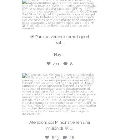
isdin
☀️ Para un verano eterno bajo el
sol…
☀️ Para un verano eterno bajo el
sol…
Hay
...
...
Hay
Ago 4
411
8
411
8
isdin
Atención: ¡los Minions tienen una
misión!🍌 💛
...
Ago 3
Atención: ¡los Minions tienen una
823
28
...
misión!🍌 💛
823
28