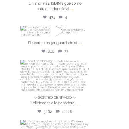
Jul 24
Un año más, ISDIN sigue como
...
patrocinador oficial
471
4
471
4
isdin
...
El secreto mejor guardado de
El secreto mejor guardado de
...
816
33
Jul 22
816
33
isdin
✨ SORTEO CERRADO ✨
Felicidades a la ganadora,
...
Jul 21
✨ SORTEO CERRADO ✨
...
Felicidades a la ganadora,
3262
12228
3262
12228
isdin