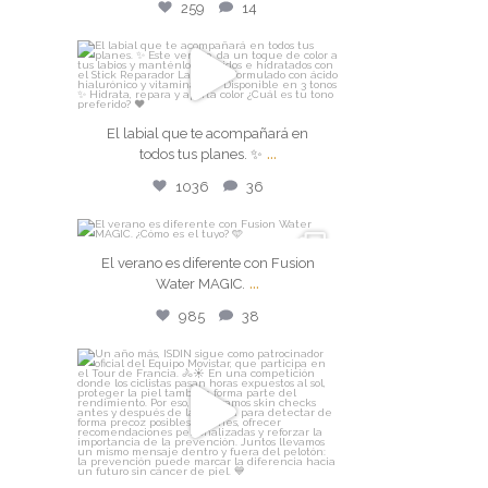
259
14
isdin
El labial que te acompañará en
El labial que te acompañará en
todos tus planes. ✨
...
...
todos tus planes. ✨
Jul 28
1036
36
1036
36
isdin
El verano es diferente con Fusion
...
El verano es diferente con
Water MAGIC.
Fusion Water MAGIC.
...
985
38
Jul 27
isdin
985
38
Un año más, ISDIN sigue como
patrocinador oficial
...