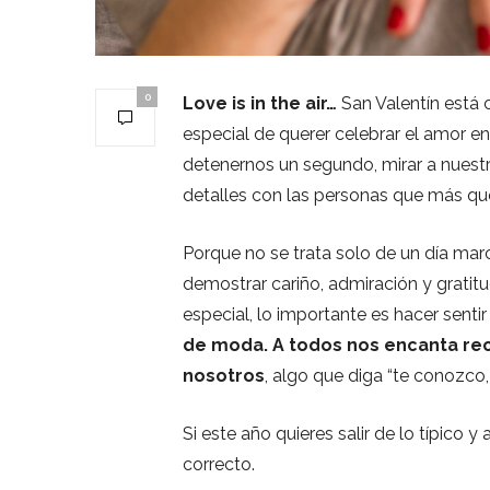
0
Love is in the air…
San Valentín está 
especial de querer celebrar el amor 
detenernos un segundo, mirar a nuestr
detalles con las personas que más q
Porque no se trata solo de un día mar
demostrar cariño, admiración y gratit
especial, lo importante es hacer senti
de moda. A todos nos encanta rec
nosotros
, algo que diga “te conozco,
Si este año quieres salir de lo típico y
correcto.