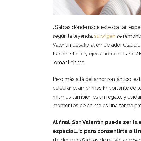
¿Sabías dónde nace este día tan espe
según la leyenda,
su origen
se remont
Valentín desafió al emperador Claudio 
fue arrestado y ejecutado en el año
26
romanticismo.
Pero más allá del amor romántico, este
celebrar el amor más importante de t
mismos también es un regalo, y cuidar 
momentos de calma es una forma pre
Al final, San Valentín puede ser l
especial… o para consentirte a ti
¡Te decimos 5 ideas de regalos de San 