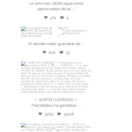
Jul 24
Un año más, ISDIN sigue como
...
patrocinador oficial
471
4
471
4
isdin
...
El secreto mejor guardado de
El secreto mejor guardado de
...
816
33
Jul 22
816
33
isdin
✨ SORTEO CERRADO ✨
Felicidades a la ganadora,
...
Jul 21
✨ SORTEO CERRADO ✨
...
Felicidades a la ganadora,
3262
12228
3262
12228
isdin