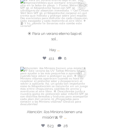
isdin
☀️ Para un verano eterno bajo el
sol…
☀️ Para un verano eterno bajo el
sol…
Hay
...
...
Hay
Ago 4
411
8
411
8
isdin
Atención: ¡los Minions tienen una
misión!🍌 💛
...
Ago 3
Atención: ¡los Minions tienen una
823
28
...
misión!🍌 💛
823
28