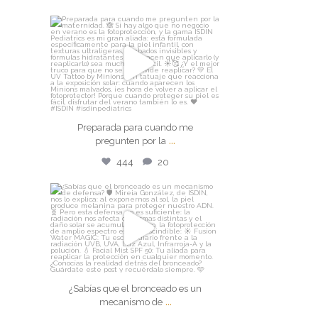
isdin
Preparada para cuando me
pregunten por la
...
Jul 30
Preparada para cuando me
444
20
...
pregunten por la
444
20
isdin
¿Sabías que el bronceado es un
mecanismo de
...
Jul 29
¿Sabías que el bronceado es un
259
14
...
mecanismo de