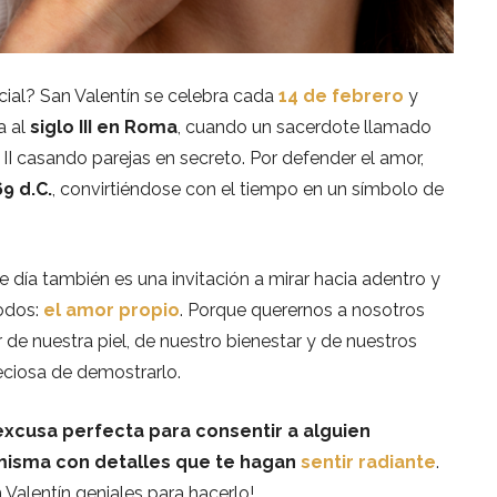
cial? San Valentín se celebra cada
14 de febrero
y
a al
siglo III en Roma
, cuando un sacerdote llamado
II casando parejas en secreto. Por defender el amor,
9 d.C.
, convirtiéndose con el tiempo en un símbolo de
 día también es una invitación a mirar hacia adentro y
odos:
el amor propio
. Porque querernos a nosotros
de nuestra piel, de nuestro bienestar y de nuestros
ciosa de demostrarlo.
a excusa perfecta para consentir a alguien
 misma con detalles que te hagan
sentir radiante
.
Valentín geniales para hacerlo!