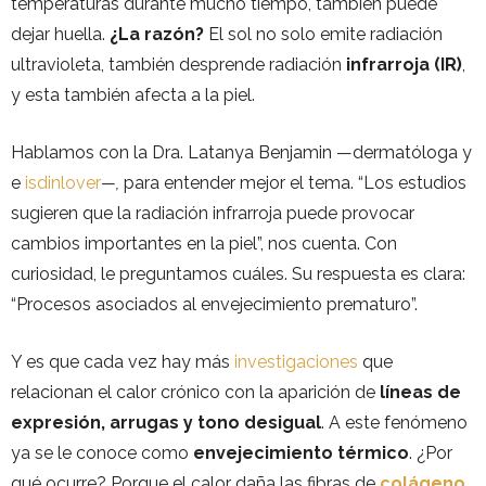
temperaturas durante mucho tiempo, también puede
dejar huella.
¿La razón?
El sol no solo emite radiación
ultravioleta, también desprende radiación
infrarroja (IR)
,
y esta también afecta a la piel.
Hablamos con la Dra. Latanya Benjamin —dermatóloga y
e
isdinlover
—,
para entender mejor el tema. “Los estudios
sugieren que la radiación infrarroja puede provocar
cambios importantes en la piel”, nos cuenta. Con
curiosidad, le preguntamos cuáles. Su respuesta es clara:
“Procesos asociados al envejecimiento prematuro”.
Y es que cada vez hay más
investigaciones
que
relacionan el calor crónico con la aparición de
líneas de
expresión, arrugas y tono desigual
. A este fenómeno
ya se le conoce como
envejecimiento térmico
. ¿Por
qué ocurre? Porque el calor daña las fibras de
colágeno