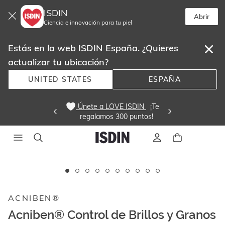
ISDIN
Abrir
Ciencia e innovación para tu piel
Estás en la web ISDIN España. ¿Quieres
actualizar tu ubicación?
UNITED STATES
ESPAÑA
 Únete a LOVE ISDIN 
  ¡Te
regalamos 300 puntos! 
Este
carrusel
muestra
ACNIBEN®
imágenes
y
Acniben® Control de Brillos y Granos
videos.