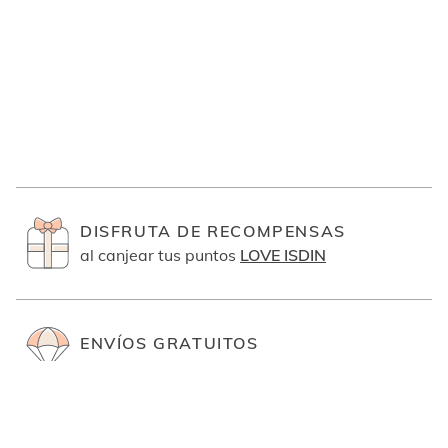
DISFRUTA DE RECOMPENSAS
al canjear tus puntos
LOVE ISDIN
ENVÍOS GRATUITOS
en pedidos
superiores a 25€
Únete y disfruta de las últimas novedades d
ISDIN
¿Cómo quieres añadirlo?