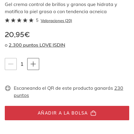
Al
Gel crema control de brillos y granos que hidrata y
navegar
matifica la piel grasa o con tendencia acneica
con
5
las
Valoraciones (20)
flechas
arriba
20,95€
y
o
2.300 puntos LOVE ISDIN
abajo
se
muestran
Instrucciones de navegación por teclado
uno
1
1
por
unidades
uno.
En
el
Escaneando el QR de este producto ganarás
230
caso
puntos
de
las
imágenes
AÑADIR A LA BOLSA
no
hay
ningún