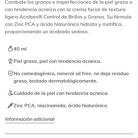
elemento
Combate los granos e imperfecciones de la piel grasa o
enfocable,
con tendencia acneica con la crema facial de textura
los
ligera Acniben® Control de Brillos y Granos. Su fórmula
videos
con Zinc PCA y ácido hialurónico hidrata y matifica,
se
proporcionando un acabado sedoso.
pueden
reproducir
activando
40 ml
el
botón
Piel grasa, piel con tendencia acneica.
correspondiente.
No comedogénico, mineral oil free, no deja residuo
graso, testado dermatológicamente.
Cuidado de la piel con tendencia acneica.
Zinc PCA, niacinamida, ácido hialurónico.
Información adicional