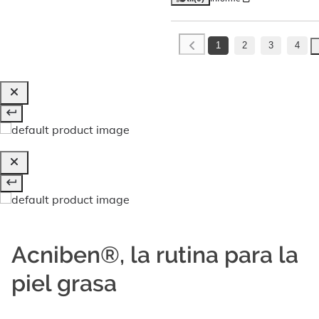
1
2
3
4
Acniben®, la rutina para la
piel grasa