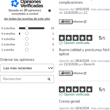
complicaciones
Opinión del
19/5/2026
, tras una expe
Basado en
20
opiniones
del
12/4/2026
por
J.C.
sometidas a control
Ver todas las reseñas de este sitio
Informe
Útil
(0)
5
estrellas
19
4
estrellas
1
5
/
5
3
estrellas
0
Opinión verificada
2
estrellas
0
Buena calidad y precio,muy fácil 
1
estrella
0
aplicar
Ordenar las opiniones
Opinión del
28/4/2026
, tras una expe
del
21/3/2026
por
Elena H.
Informe
Útil
(0)
5
/
5
Opinión verificada
Crema genial
Opinión del
10/4/2026
, tras una expe