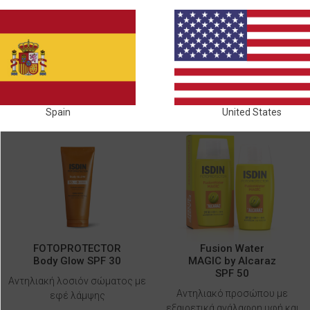
ΑΝΤΗΛΙΑΚΉ ΠΡΟΣΤΑΣΊΑ
Spain
United States
FOTOPROTECTOR
Fusion Water
Body Glow SPF 30
MAGIC by Alcaraz
SPF 50
Αντηλιακή λοσιόν σώματος με
Αντηλιακό προσώπου με
εφέ λάμψης
εξαιρετικά ανάλαφρη υφή και