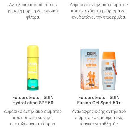
Αντηλιακό προσώπου σε
Διφασικό αντηλιακό σώματος
ρευστή μορφη και φυσικά
που ενισχύει το μαύρισμα και
φίλτρα.
ενυδατώνει την επιδερμίδα.
Fotoprotector ISDIN
Fotoprotector ISDIN
HydroLotion SPF 50
Fusion Gel Sport 50+
Διφασικό αντηλιακό σώματος
Ανάλαφρης υφής αντηλιακό
που προστατεύει και
σώματος σε μορφή τζελ,
αποτοξινώνει το δέρμα.
ιδανικό για αθλητές