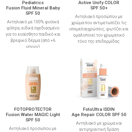
Pediatrics
Active Unify COLOR
Fusion Fluid Mineral Baby
SPF 50+
SPF 50
Αντηλιακό προσώπου με
Αντηλιακό με 100% φυσικά
χρώμα που αντιμετωπίζει τις
φίλτρα, ειδικά σχεδιασμένο
υπεμελαγχρώσεις, φωτίζει και
για το ευαίσθητο παιδικό και
ομαλοποιεί τον χρωματικό
βρεφικό δέρμα (από +6
τόνο της επιδερμίδας.
μηνών)
FOTOPROTECTOR
FotoUltra ISDIN
Fusion Water MAGIC Light
Age Repair COLOR SPF 50
SPF 50
Αντηλιακό με χρώμα και
Αντηλιακό προσώπου με
αντιγηραντική δράση