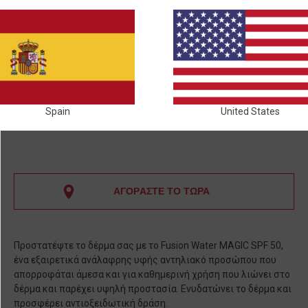
Spain
United States
ΑΓΟΡΑΣΤΕ ΤΟ ΤΩΡΑ
Προστατέψτε το δέρμα σας με το Fusion Water MAGIC SPF 50,
ένα εξαιρετικά ανάλαφρης υφής αντηλιακό προσώπου που
απορροφάται άμεσα και για καθημερινή χρήση που λιώνει στο
δέρμα και παρέχει υψηλή προστασία. Ενυδατώνει το δέρμα και
προσφέρει αντιοξειδωτική δράση.