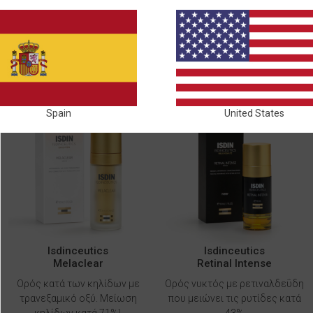
ΝΈΑ
Spain
United States
Isdinceutics
Isdinceutics
Melaclear
Retinal Intense
Ορός κατά των κηλίδων με
Ορός νυκτός με ρετιναλδεΰδη
τρανεξαμικό οξύ. Μείωση
που μειώνει τις ρυτίδες κατά
κηλίδων κατά 71%¹
43%