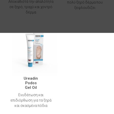
Αποκαθιστά την απαλότητα
πολύ ξηρό δέρμα που
σε ξηρό, τραχύ και χοντρό
ξεφλουδίζει
δέρμα
Ureadin
Podos
Gel Oil
Ενυδάτωση και
επιδιόρθωση για τα ξηρά
και σκασμένα πόδια