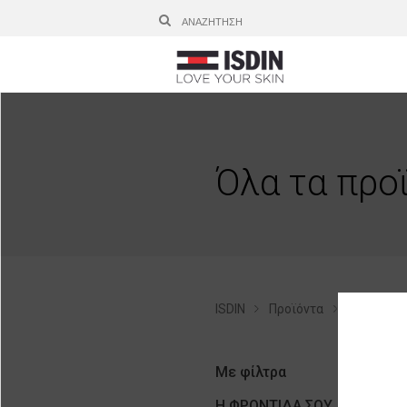
Όλα τα προ
ISDIN
Προϊόντα
Ενυδάτωσ
Με φίλτρα
Η ΦΡΟΝΤΊΔΑ ΣΟΥ