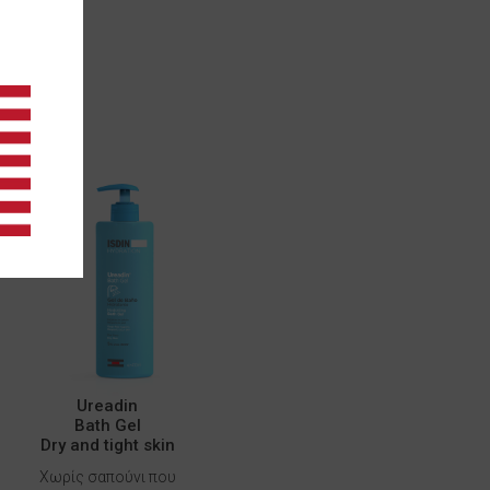
Ureadin
Bath Gel
Dry and tight skin
Χωρίς σαπούνι που