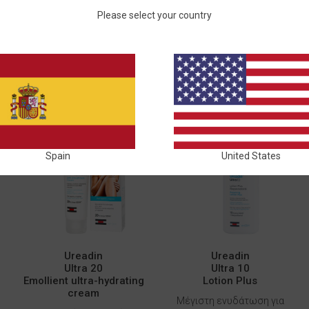
ΕΝΥΔΆΤΩΣΗ
Please select your country
Spain
United States
Ureadin
Ureadin
Ultra 20
Ultra 10
Emollient ultra-hydrating
Lotion Plus
cream
Μέγιστη ενυδάτωση για