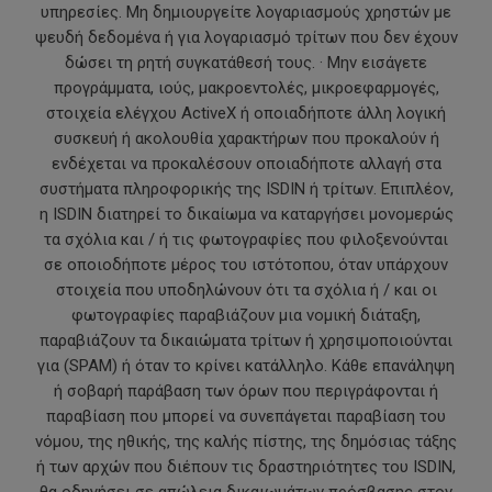
υπηρεσίες. Μη δημιουργείτε λογαριασμούς χρηστών με
ψευδή δεδομένα ή για λογαριασμό τρίτων που δεν έχουν
δώσει τη ρητή συγκατάθεσή τους. · Μην εισάγετε
προγράμματα, ιούς, μακροεντολές, μικροεφαρμογές,
στοιχεία ελέγχου ActiveX ή οποιαδήποτε άλλη λογική
συσκευή ή ακολουθία χαρακτήρων που προκαλούν ή
ενδέχεται να προκαλέσουν οποιαδήποτε αλλαγή στα
συστήματα πληροφορικής της ISDIN ή τρίτων. Επιπλέον,
η ISDIN διατηρεί το δικαίωμα να καταργήσει μονομερώς
τα σχόλια και / ή τις φωτογραφίες που φιλοξενούνται
σε οποιοδήποτε μέρος του ιστότοπου, όταν υπάρχουν
στοιχεία που υποδηλώνουν ότι τα σχόλια ή / και οι
φωτογραφίες παραβιάζουν μια νομική διάταξη,
παραβιάζουν τα δικαιώματα τρίτων ή χρησιμοποιούνται
για (SPAM) ή όταν το κρίνει κατάλληλο. Κάθε επανάληψη
ή σοβαρή παράβαση των όρων που περιγράφονται ή
παραβίαση που μπορεί να συνεπάγεται παραβίαση του
νόμου, της ηθικής, της καλής πίστης, της δημόσιας τάξης
ή των αρχών που διέπουν τις δραστηριότητες του ISDIN,