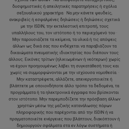
δυσφημιστικές ή απειλητικές παρατηρήσεις ή σχόλια
σεξουαλικού χαρακτήρα · Να μην κάνετε ψευδείς,
ανακριβείς ή εσφαλμένες δηλώσεις ή δηλώσεις σχετικά
με την ISDIN, την εκτελεστική επιτροπή, τους
υπαλλήλους του, τον ιστότοπο ή το περιεχόμενό του ·
Μην παρουσιάζετε τα κείμενα, τα υλικά ή τις απόψεις
άλλων ως δικά σας που ενδέχεται να παραβιάζουν τα
δικαιώματα πνευματικής ιδιοκτησίας που διέπουν τους
άλλους. Εικόνες τρίτων (ηλικιωμένων ή νεότερων) χωρίς
να έχουν προηγουμένως λάβει τη συγκατάθεσή τους και
χωρίς να συμμορφώνονται με την ισχύουσα νομοθεσία. ·
Μην καταστρέφετε, αλλάζετε, απενεργοποιείτε ή
βλάπτετε με οποιονδήποτε άλλο τρόπο τα δεδομένα, τα
προγράμματα ή τα ηλεκτρονικά έγγραφα που βρίσκονται
στον ιστότοπο. Μην παρεμποδίζετε την πρόσβαση άλλων
χρηστών μέσω της μαζικής κατανάλωσης πόρων
πληροφορικής που παρέχονται από την ISDIN ή να
πραγματοποιείτε ενέργειες που βλάπτουν, διακόπτουν ή
δημιουργούν σφάλματα στα εν λόγω συστήματα ή