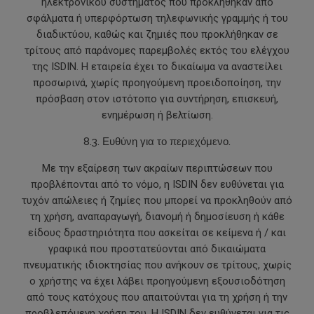
ηλεκτρονικού συστήματος που προκλήθηκαν από
σφάλματα ή υπερφόρτωση τηλεφωνικής γραμμής ή του
διαδικτύου, καθώς και ζημιές που προκλήθηκαν σε
τρίτους από παράνομες παρεμβολές εκτός του ελέγχου
της ISDIN. Η εταιρεία έχει το δικαίωμα να αναστείλει
προσωρινά, χωρίς προηγούμενη προειδοποίηση, την
πρόσβαση στον ιστότοπο για συντήρηση, επισκευή,
ενημέρωση ή βελτίωση.
8.3. Ευθύνη για το περιεχόμενο.
Με την εξαίρεση των ακραίων περιπτώσεων που
προβλέπονται από το νόμο, η ISDIN δεν ευθύνεται για
τυχόν απώλειες ή ζημίες που μπορεί να προκληθούν από
τη χρήση, αναπαραγωγή, διανομή ή δημοσίευση ή κάθε
είδους δραστηριότητα που ασκείται σε κείμενα ή / και
γραφικά που προστατεύονται από δικαιώματα
πνευματικής ιδιοκτησίας που ανήκουν σε τρίτους, χωρίς
ο χρήστης να έχει λάβει προηγούμενη εξουσιοδότηση
από τους κατόχους που απαιτούνται για τη χρήση ή την
προβλεπόμενη χρήση του. Η ISDIN δεν ευθύνεται για τις