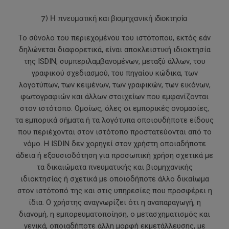
7) Η πνευματική και βιομηχανική ιδιοκτησία
Το σύνολο του περιεχομένου του ιστότοπου, εκτός εάν
δηλώνεται διαφορετικά, είναι αποκλειστική ιδιοκτησία
της ISDIN, συμπεριλαμβανομένων, μεταξύ άλλων, του
γραφικού σχεδιασμού, του πηγαίου κώδικα, των
λογοτύπων, των κειμένων, των γραφικών, των εικόνων,
φωτογραφιών και άλλων στοιχείων που εμφανίζονται
στον ιστότοπο. Ομοίως, όλες οι εμπορικές ονομασίες,
τα εμπορικά σήματα ή τα λογότυπα οποιουδήποτε είδους
που περιέχονται στον ιστότοπο προστατεύονται από το
νόμο. Η ISDIN δεν χορηγεί στον χρήστη οποιαδήποτε
άδεια ή εξουσιοδότηση για προσωπική χρήση σχετικά με
τα δικαιώματα πνευματικής και βιομηχανικής
ιδιοκτησίας ή σχετικά με οποιοδήποτε άλλο δικαίωμα
στον ιστότοπό της και στις υπηρεσίες που προσφέρει η
ίδια. Ο χρήστης αναγνωρίζει ότι η αναπαραγωγή, η
διανομή, η εμπορευματοποίηση, ο μετασχηματισμός και
γενικά, οποιαδήποτε άλλη μορφή εκμετάλλευσης, με