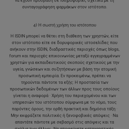
να έχουν πρόσβαση σε πληροφορίες σχετικά με τη
συνταγογράφηση φαρμάκων στον ιστότοπο.
4) Η σωστή χρήση του ιστότοπου
Η ISDIN μπορεί να θέτει στη διάθεση των χρηστών, είτε
στον ιστότοπο είτε σε δορυφορικές ιστοσελίδες που
ανήκουν στην ISDIN, διαδραστικές περιοχές όπως blogs,
forum και περιοχές επικοινωνίας μεταξύ εγγεγραμμένων
χρηστών για εκπαιδευτικούς σκοπούς σχετικούς με την
υγεία, γνώσεων και συζητήσεων με βάση την ατομική
προσωπική εμπειρία. Εν προκειμένω, πρέπει να
τηρούνται πάντοτε τα εξής: Η προστασία των
προσωπικών δεδομένων των άλλων προς τους οποίους
γίνεται η αναφορά · Χρήση του περιεχομένου και των
υπηρεσιών του ιστότοπου σύμφωνα με το νόμο, τους
παρόντες όρους, την ορθή πρακτική και δημόσια τάξη ·
Μην εκφράζετε πολιτικές ή ξενοφοβικές απόψεις · Να
απαντάτε πάντοτε με σεβασμό στις απόψεις και τα
σχόλια των άλλων · Να αποφεύγετε καταχρηστικές,