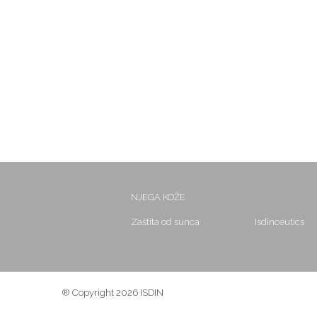
NJEGA KOŽE
Zaštita od sunca
Isdinceutics
® Copyright 2026 ISDIN