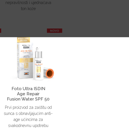
nepravilnosti i ujednačava
ton kože
Foto Ultra ISDIN
Age Repair
Fusion Water SPF 50
Prvi proizvod za zaštitu od
sunca s obnavljajućim anti-
age učincima za
svakodnevnu upotrebu