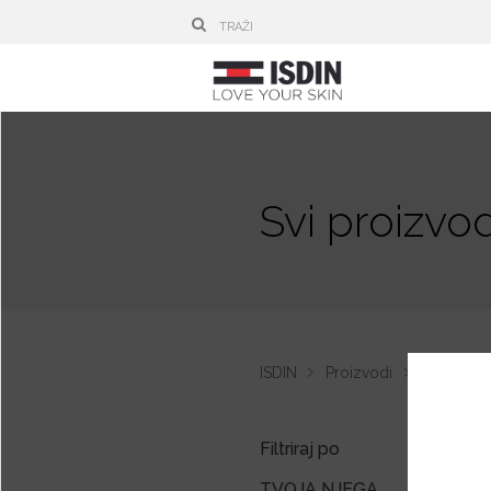
Svi proizvod
ISDIN
Proizvodi
Zaštita o
Filtriraj po
TVOJA NJEGA