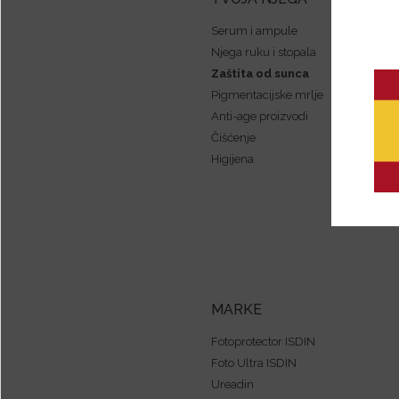
Serum i ampule
Njega ruku i stopala
Zaštita od sunca
Pigmentacijske mrlje
Anti-age proizvodi
Čišćenje
Higijena
MARKE
Fotoprotector ISDIN
Foto Ultra ISDIN
Ureadin