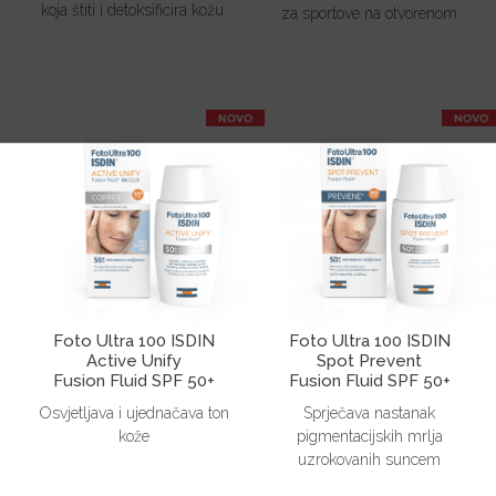
koja štiti i detoksificira kožu.
za sportove na otvorenom
Foto Ultra 100 ISDIN
Foto Ultra 100 ISDIN
Active Unify
Spot Prevent
Fusion Fluid SPF 50+
Fusion Fluid SPF 50+
Osvjetljava i ujednačava ton
Sprječava nastanak
kože
pigmentacijskih mrlja
uzrokovanih suncem