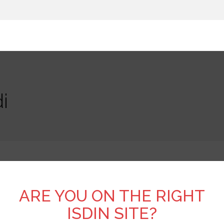
i
d sunca
ARE YOU ON THE RIGHT
ISDIN SITE?