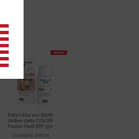
Foto Ultra 100 ISDIN
Active Unify COLOR
Fusion Fluid SPF 50+
Osvjetljava, prikriva