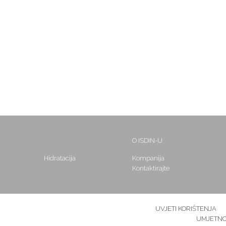
O ISDIN-U
Hidratacija
Kompanija
Kontaktirajte
UVJETI KORIŠTENJA
UMJETNOJ