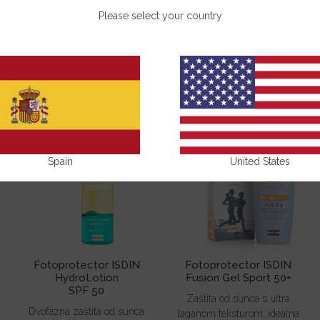
ZAŠTITA OD SUNCA
Please select your country
Spain
United States
Fotoprotector ISDIN
Fotoprotector ISDIN
HydroLotion
Fusion Gel Sport 50+
SPF 50
Zaštita od sunca s ultra
Dvofazna zaštita od sunca
laganom teksturom, idealna