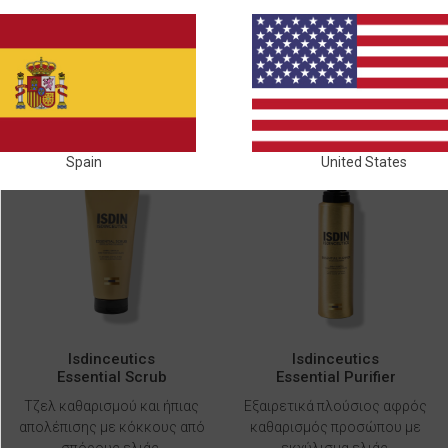
ΚΑΘΑΡΙΣΜΌΣ ΠΡΟΣΏΠΟΥ
Spain
United States
Isdinceutics
Isdinceutics
Essential Scrub
Essential Purifier
Τζελ καθαρισμού και ήπιας
Εξαιρετικά πλούσιος αφρός
απολέπισης με κόκκους από
καθαρισμός προσώπου με
σπόρους ελιάς.
εκχύλισμα ελιάς.