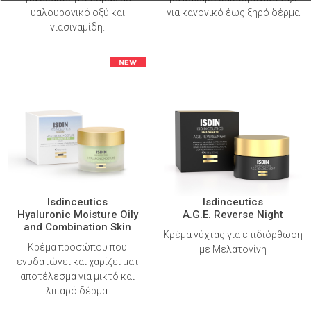
υαλουρονικό οξύ και
για κανονικό έως ξηρό δέρμα
νιασιναμίδη.
Isdinceutics
Isdinceutics
Hyaluronic Moisture Oily
A.G.E. Reverse Night
and Combination Skin
Κρέμα νύχτας για επιδιόρθωση
Κρέμα προσώπου που
με Μελατονίνη
ενυδατώνει και χαρίζει ματ
αποτέλεσμα για μικτό και
λιπαρό δέρμα.