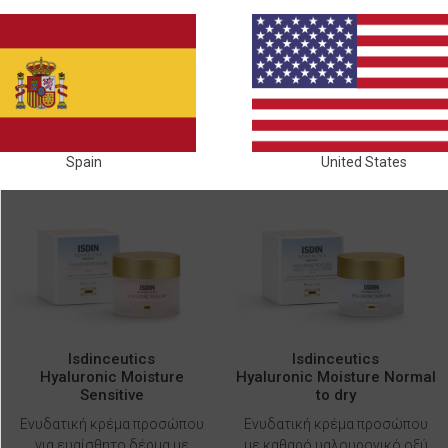
ΦΡΟΝΤΊΔΑ ΠΡΟΣΏΠΟΥ
Spain
United States
Isdinceutics
Isdinceutics
Hyaluronic Moisture
Hyaluronic Moisture Normal
Sensitive
to dry
Ενυδατική κρέμα προσώπου
Ενυδατική κρέμα προσώπου
για ευαίσθητο δέρμα με
με καθαρό υαλουρονικό οξύ