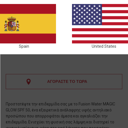
Spain
United States
ΑΓΟΡΑΣΤΕ ΤΟ ΤΩΡΑ
Προστατέψτε την επιδερμίδα σας με το Fusion Water MAGIC
GLOW SPF 50, ένα εξαιρετικά ανάλαφρης υφής αντηλιακό
προσώπου που απορροφάται άμεσα και αγκαλιάζει την
επιδερμίδα. Ενισχύει τη φυσική σας λάμψη και διατηρεί το