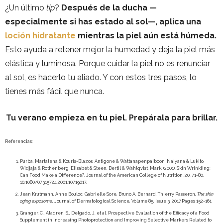
¿Un último
tip
?
Después de la ducha —
especialmente si has estado al sol—, aplica una
loción hidratante
mientras la piel aún está húmeda.
Esto ayuda a retener mejor la humedad y deja la piel más
elástica y luminosa. Porque cuidar la piel no es renunciar
al sol, es hacerlo tu aliado. Y con estos tres pasos, lo
tienes más fácil que nunca.
Tu verano empieza en tu piel. Prepárala para brillar.
Referencias:
Purba, Martalena & Kouris-Blazos, Antigone & Wattanapenpaiboon, Naiyana & Lukito,
Widjaja & Rothenberg, Elisabet & Steen, Bertil & Wahlqvist, Mark. (2001). Skin Wrinkling:
Can Food Make a Difference?. Journal of the American College of Nutrition. 20. 71-80.
10.1080/07315724.2001.10719017.
Jean Krutmann, Anne Bouloc, Gabrielle Sore, Bruno A. Bernard, Thierry Passeron,
The skin
aging exposome,
Journal of Dermatological Science, Volume 85, Issue 3, 2017,Pages 152-161
Granger, C., Aladren, S., Delgado, J. et al. Prospective Evaluation of the Efficacy of a Food
Supplement in Increasing Photoprotection and Improving Selective Markers Related to