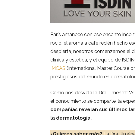
París amanece con ese encanto inconf
rocío, el aroma a café recién hecho 
despierta, nosotros comenzamos el d
clínica y estética, y el equipo de ISD
IMCAS
(International Master Course o
prestigiosos del mundo en dermatología
Como nos desvela la Dra. Jiménez: “
el conocimiento se comparte, la exper
compañías revelan sus últimos la
la dermatología.
¿Quieres saber más?
La Dra. Jimén