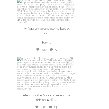
isdin
☀️ Para un verano eterno bajo el
sol…
☀️ Para un verano eterno bajo el
sol…
Hay
...
...
Hay
Ago 4
397
5
397
5
isdin
Atención: ¡los Minions tienen una
misión!🍌 💛
...
Ago 3
Atención: ¡los Minions tienen una
812
23
...
misión!🍌 💛
812
23