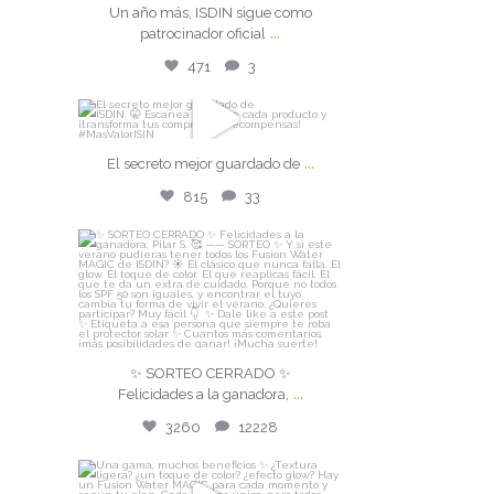
Jul 24
Un año más, ISDIN sigue como
...
patrocinador oficial
471
3
471
3
isdin
...
El secreto mejor guardado de
El secreto mejor guardado de
...
815
33
Jul 22
815
33
isdin
✨ SORTEO CERRADO ✨
Felicidades a la ganadora,
...
Jul 21
✨ SORTEO CERRADO ✨
...
Felicidades a la ganadora,
3260
12228
3260
12228
isdin