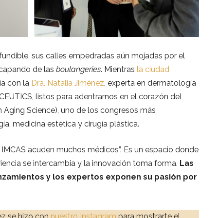
undible, sus calles empedradas aún mojadas por el
escapando de las
boulangeries
. Mientras
la ciudad
ía con la
Dra. Natalia Jiménez
, experta en dermatología
INCEUTICS, listos para adentrarnos en el corazón del
n Aging Science), uno de los congresos más
, medicina estética y cirugía plástica.
Al IMCAS acuden muchos médicos”. Es un espacio donde
iencia se intercambia y la innovación toma forma.
Las
nzamientos y los expertos exponen su pasión por
ez se hizo con
nuestro Instagram
para mostrarte el