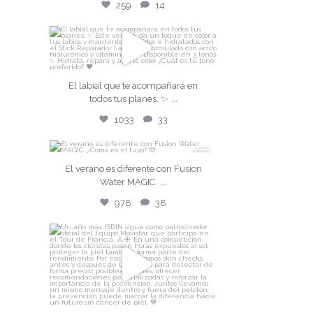
259
14
isdin
El labial que te acompañará en
El labial que te acompañará en
todos tus planes. ✨
...
...
todos tus planes. ✨
Jul 28
1033
33
1033
33
isdin
El verano es diferente con Fusion
...
El verano es diferente con
Water MAGIC.
Fusion Water MAGIC.
...
978
38
Jul 27
isdin
978
38
Un año más, ISDIN sigue como
patrocinador oficial
...