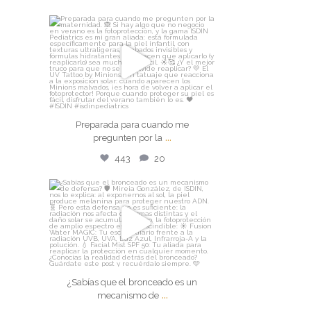
isdin
Preparada para cuando me
pregunten por la
...
Jul 30
Preparada para cuando me
443
20
...
pregunten por la
443
20
isdin
¿Sabías que el bronceado es un
mecanismo de
...
Jul 29
¿Sabías que el bronceado es un
259
14
...
mecanismo de