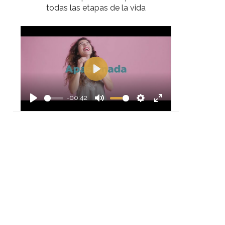
todas las etapas de la vida
Play
-00:42
Play
Mute
Settings
Enter
fullscreen