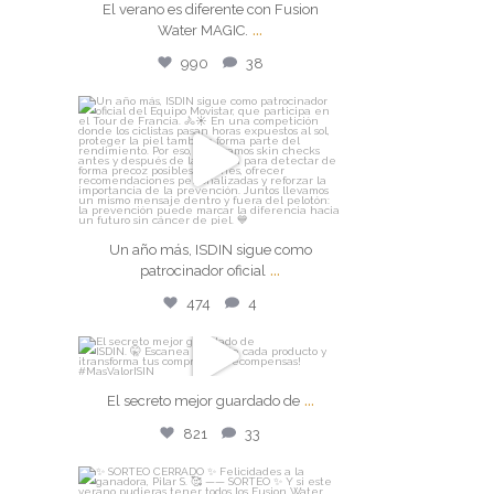
El verano es diferente con Fusion
...
El verano es diferente con
Water MAGIC.
Fusion Water MAGIC.
...
990
38
Jul 27
isdin
990
38
Un año más, ISDIN sigue como
patrocinador oficial
...
Jul 24
Un año más, ISDIN sigue como
...
patrocinador oficial
474
4
474
4
isdin
...
El secreto mejor guardado de
El secreto mejor guardado de
...
821
33
Jul 22
821
33
isdin