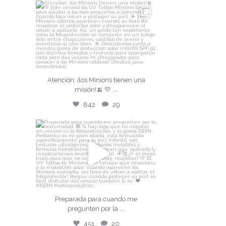
isdin
Atención: ¡los Minions tienen una
misión!🍌 💛
...
Ago 3
Atención: ¡los Minions tienen una
842
29
...
misión!🍌 💛
842
29
isdin
Preparada para cuando me
pregunten por la
...
Jul 30
Preparada para cuando me
451
20
...
pregunten por la
451
20