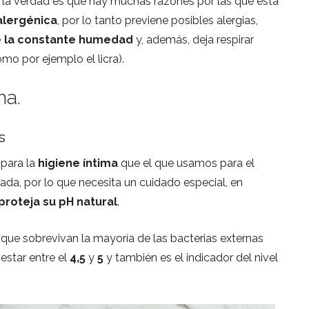
, la verdad es que hay muchas razones por las que esta
alergénica
, por lo tanto previene posibles alergias,
 la constante humedad
y, además, deja respirar
mo por ejemplo el licra).
ma.
s
para la
higiene íntima
que el que usamos para el
cada, por lo que necesita un cuidado especial, en
proteja su pH natural
.
 que sobrevivan la mayoría de las bacterias externas
 estar entre el
4,5
y
5
y también es el indicador del nivel