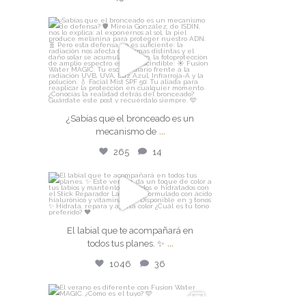
isdin
¿Sabías que el bronceado es un
mecanismo de
...
Jul 29
¿Sabías que el bronceado es un
265
14
...
mecanismo de
265
14
isdin
El labial que te acompañará en
El labial que te acompañará en
todos tus planes. ✨
...
...
todos tus planes. ✨
Jul 28
1046
36
1046
36
isdin