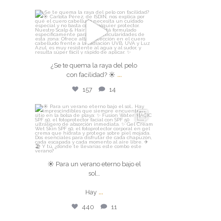
isdin
¿Se te quema la raya del pelo
con facilidad? ☀️
...
¿Se te quema la raya del pelo
...
Ago 7
con facilidad? ☀️
157
14
157
14
isdin
☀️ Para un verano eterno bajo el
sol…
☀️ Para un verano eterno bajo el
sol…
Hay
...
...
Hay
Ago 4
440
11
440
11