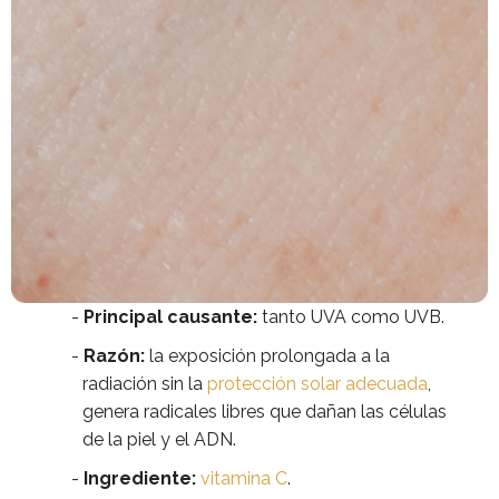
Principal causante:
tanto UVA como UVB.
Razón:
la exposición prolongada a la
radiación sin la
protección solar adecuada
,
genera radicales libres que dañan las células
de la piel y el ADN.
Ingrediente:
vitamina C
.