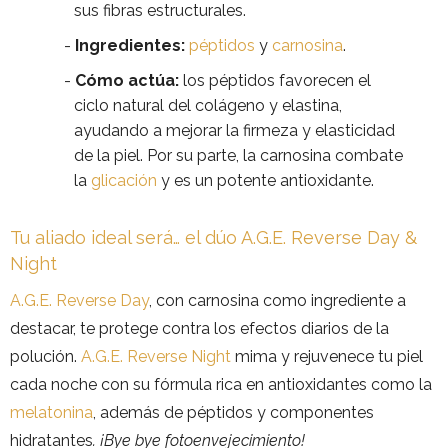
sus fibras estructurales.
Ingredientes:
péptidos
y
carnosina
.
Cómo actúa:
los péptidos favorecen el
ciclo natural del colágeno y elastina,
ayudando a mejorar la firmeza y elasticidad
de la piel. Por su parte, la carnosina combate
la
glicación
y es un potente antioxidante.
Tu aliado ideal será… el dúo A.G.E. Reverse Day &
Night
A.G.E. Reverse Day
, con carnosina como ingrediente a
destacar, te protege contra los efectos diarios de la
polución.
A.G.E. Reverse Night
mima y rejuvenece tu piel
cada noche con su fórmula rica en antioxidantes como la
melatonina
, además de péptidos y componentes
hidratantes
. ¡Bye bye fotoenvejecimiento!