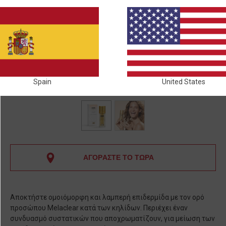
Spain
United States
ΑΓΟΡΑΣΤΕ ΤΟ ΤΩΡΑ
Αποκτήστε ομοιόμορφη και λαμπερή επιδερμίδα με τον ορό
προσώπου Melaclear κατά των κηλίδων. Περιέχει έναν
συνδυασμό συστατικών που αποχρωματίζουν, για μείωση των