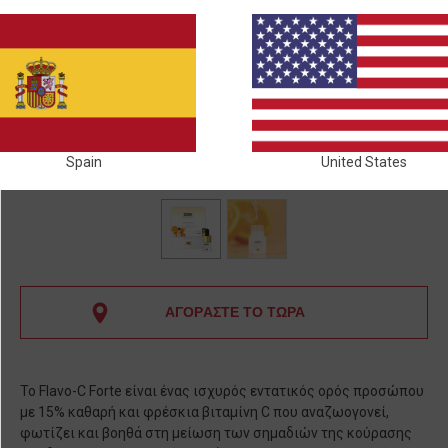
Spain
United States
ΑΓΟΡΑΣΤΕ ΤΟ ΤΩΡΑ
Το Flavo-C Forte είναι ένας ισχυρός εντατικός ορός προσώπου
με 15% καθαρή και φρέσκια βιταμίνη C που αναζωογονεί,
φωτίζει και βοηθά στη μείωση των σημαδιών της κούρασης