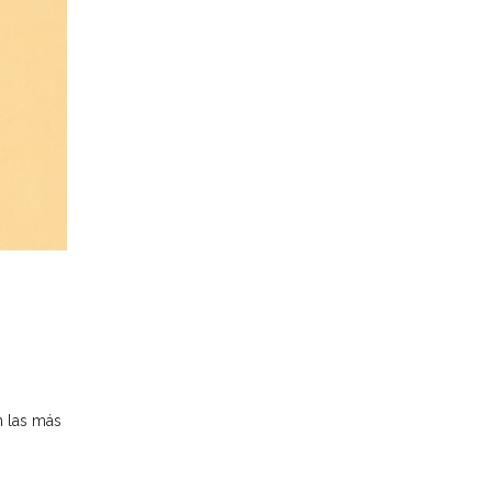
a
n las más