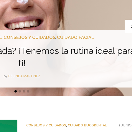
L
CONSEJOS Y CUIDADOS
CUIDADO FACIAL
,
,
ada? ¡Tenemos la rutina ideal par
ti!
by
BELINDA MARTÍNEZ
CONSEJOS Y CUIDADOS
,
CUIDADO BUCODENTAL
1 JUNIO,