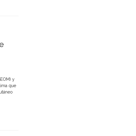
e
SEOM) y
tima que
utáneo