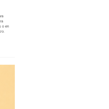
ara
ra
s o en
ro.