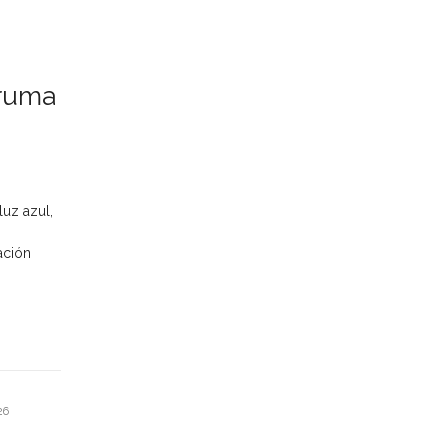
bruma
luz azul,
ación
26