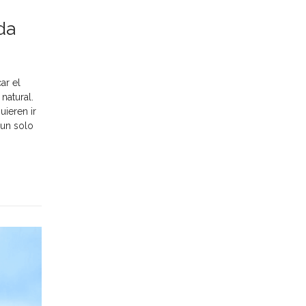
da
ar el
natural.
uieren ir
 un solo