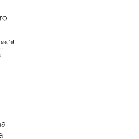
ro
re, “el
r:
s
na
a