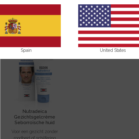
VETTIGE HUID
Spain
United States
Nutradeica
Gezichtsgelcrème
Seborroïsche huid
Voor een gezicht zonder
roodheid of schilfering