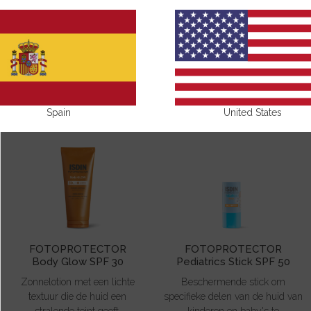
LICHAAMSVERZORGING
Spain
United States
FOTOPROTECTOR
FOTOPROTECTOR
Body Glow SPF 30
Pediatrics Stick SPF 50
Zonnelotion met een lichte
Beschermende stick om
textuur die de huid een
specifieke delen van de huid van
stralende teint geeft.
kinderen en baby's te