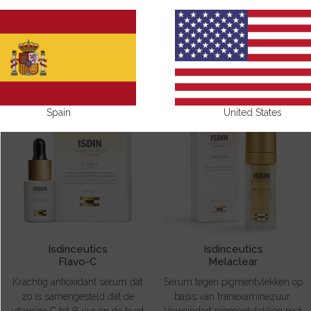
SERUMS EN AMPULLEN
Spain
United States
Isdinceutics
Isdinceutics
Flavo-C
Melaclear
Krachtig antioxidant serum dat
Serum tegen pigmentvlekken op
zo is samengesteld dat de
basis van tranexaminezuur.
vitamine C tot 8 uur op de huid
Vermindert pigmentvlekken met