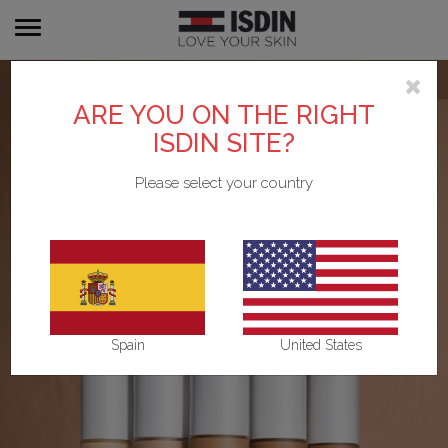
Toggle
navigation
ARE YOU ON THE RIGHT
ISDIN SITE?
Please select your country
Spain
United States