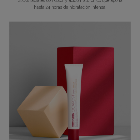
Sticks labiales con color y ácido hialurónico que aporta
hasta 24 horas de hidratación intensa.