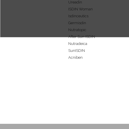
Gelaatsverzorging
Ureadin
Hand- en voetverzorging
ISDIN Woman
Lichaamsverzorging
Isdinceutics
Nagelverzorging
Germisdin
Gezichtsverzorging
Nutratopic
Zonnebescherming
After Sun ISDIN
Anti Aging
Nutradeica
Hydratation
SunISDIN
Verzorging voor vrouwen
Acniben
Atopia
Acniben Rx
Roos
Verrutop
Vettige huid
SI-NAILS
Vette huid met neiging tot
BabyNaturals
acne
ISDIN Shampoo
Nagelverzorging
Labiales ISDIN
LIPBESCHERMERS
Micellar Solution
Behandeling van wratten
Dermoesthetics