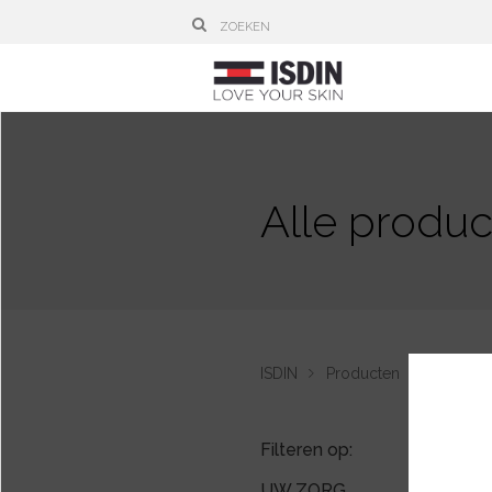
Alle produ
ISDIN
Producten
Nuestros
Filteren op:
UW ZORG