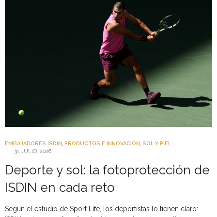
EMBAJADORES ISDIN
,
PRODUCTOS E INNOVACIÓN
,
SOL Y PIEL
31 JULIO, 2026
Deporte y sol: la fotoprotección de
ISDIN en cada reto
Según el estudio de Sport Life, los deportistas lo tienen claro: