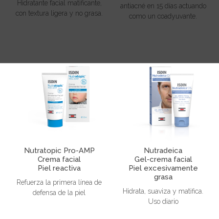
Hidratante facial matificante,
antiacné en 15 días actuando
con textura ligera y no grasa.
como un coadyuvante.
Nutratopic Pro-AMP
Nutradeica
Crema facial
Gel-crema facial
Piel reactiva
Piel excesivamente
grasa
Refuerza la primera línea de
Hidrata, suaviza y matifica.
defensa de la piel
Uso diario