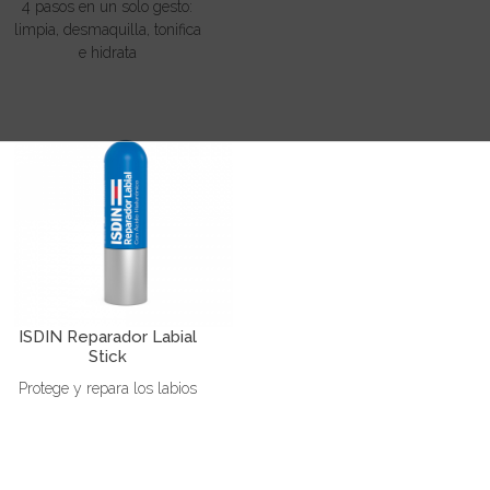
4 pasos en un solo gesto:
limpia, desmaquilla, tonifica
e hidrata
ISDIN Reparador Labial
Stick
Protege y repara los labios