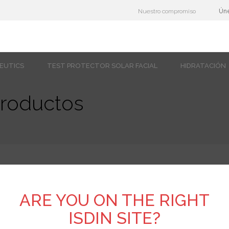
Nuestro compromiso
Ún
CEUTICS
TEST PROTECTOR SOLAR FACIAL
HIDRATACIÓN
productos
 productos con glicerina
ARE YOU ON THE RIGHT
ISDIN SITE?