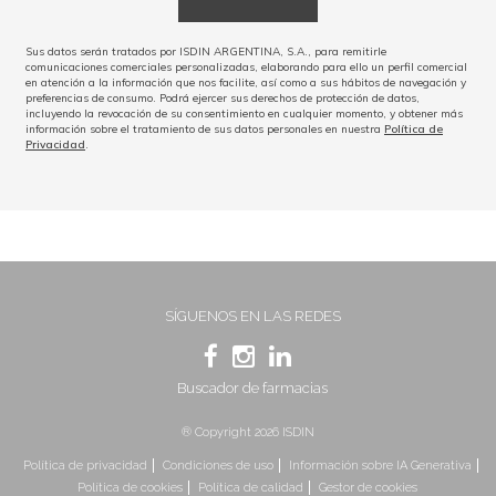
Sus datos serán tratados por ISDIN ARGENTINA, S.A., para remitirle
comunicaciones comerciales personalizadas, elaborando para ello un perfil comercial
en atención a la información que nos facilite, así como a sus hábitos de navegación y
preferencias de consumo. Podrá ejercer sus derechos de protección de datos,
incluyendo la revocación de su consentimiento en cualquier momento, y obtener más
información sobre el tratamiento de sus datos personales en nuestra
Política de
Privacidad
.
SÍGUENOS EN LAS REDES
Buscador de farmacias
® Copyright 2026 ISDIN
Política de privacidad
Condiciones de uso
Información sobre IA Generativa
Política de cookies
Política de calidad
Gestor de cookies