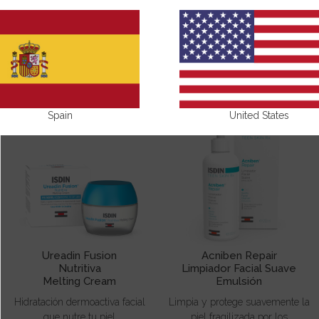
NUESTROS PRODUCTOS CON GLICERINA
Spain
United States
Ureadin Fusion
Acniben Repair
Nutritiva
Limpiador Facial Suave
Melting Cream
Emulsión
Hidratación dermoactiva facial
Limpia y protege suavemente la
que nutre tu piel
piel fragilizada por los