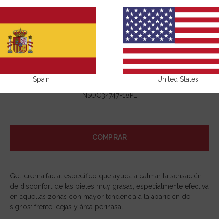
Spain
United States
NSOC34747-18PE
COMPRAR
Gel-crema facial específico que ayuda a calmar la sensación
de disconfort de las pieles muy grasas, especialmente efectiva
en aquellas zonas con mayor tendencia a la aparición de
signos: frente, cejas y área perinasal.