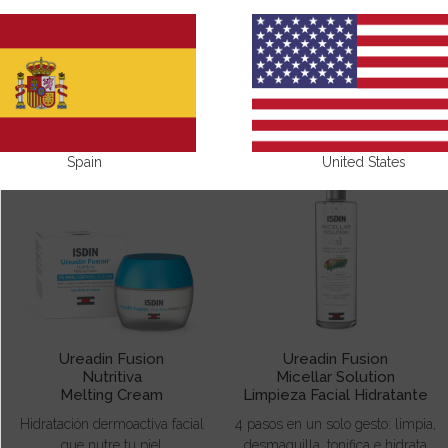
UREADIN FUSION
Spain
United States
Ureadin Fusion
Ureadin Fusion
Nutritiva
Micellar Solution
Melting Cream
Limpieza Facial Hidratante
Hidratación dermoactiva facial
4 pasos en un solo gesto: limpia,
que nutre tu piel
desmaquilla, tonifica e hidrata