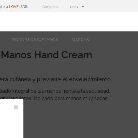
ete a
LOVE
ISDIN
Contacto
Perú
TODOS LOS CUIDADOS
MARCAS
 Manos Hand Cream
era cutánea y previene el envejecimiento
dado integral de las manos frente a la sequedad,
grietamientos. Indicado para manos muy secas