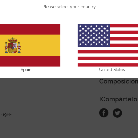
Please select your country
Beneficios
Modo de us
Precaucione
Spain
United States
Composició
¡Compártelo
-19PE