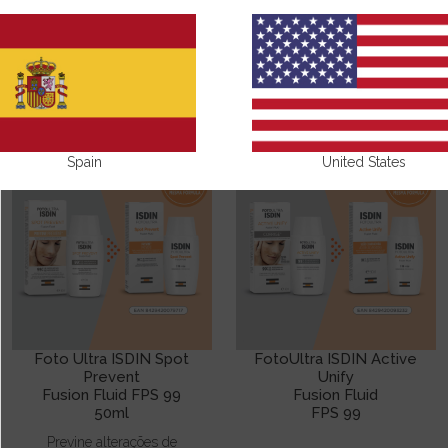
ALTERAÇÕES PIGMENTARES
Spain
United States
Foto Ultra ISDIN Spot
FotoUltra ISDIN Active
Prevent
Unify
Fusion Fluid FPS 99
Fusion Fluid
50ml
FPS 99
Previne alterações de