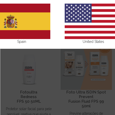
FOTO ULTRA ISDIN
Spain
United States
Fotoultra
Foto Ultra ISDIN Spot
Redness
Prevent
FPS 50 50ML
Fusion Fluid FPS 99
50ml
Protetor solar facial para pele
Previne alterações de
sensível, reativa que ajuda a