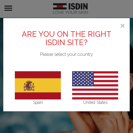
Toggle
navigation
ARE YOU ON THE RIGHT
ISDIN SITE?
Please select your country
Spain
United States