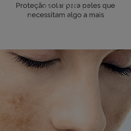
ACTÍNICO
Proteção solar para peles que
necessitam algo a mais
VER MÁS
VER MÁS