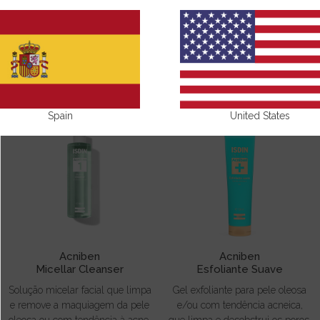
ACNE
Spain
United States
Acniben
Acniben
Micellar Cleanser
Esfoliante Suave
Solução micelar facial que limpa
Gel exfoliante para pele oleosa
e remove a maquiagem da pele
e/ou com tendência acneica,
oleosa ou com tendência à acne.
que limpa e desobstrui os poros.