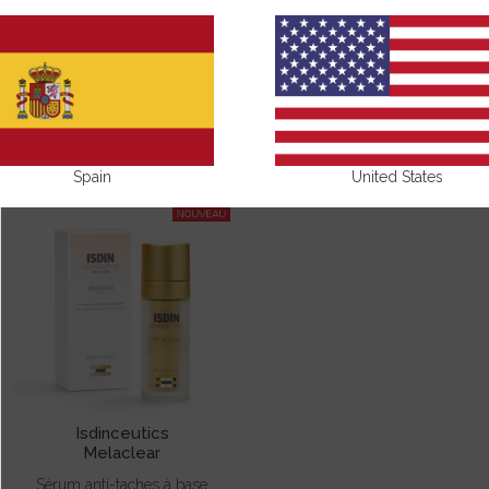
NUESTROS PRODUCTOS CON ÁCIDO
TRANEXÁMICO
Spain
United States
Isdinceutics
Melaclear
Sérum anti-taches à base