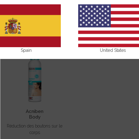
ACNIBEN
Spain
United States
Acniben
Body
Réduction des boutons sur le
corps