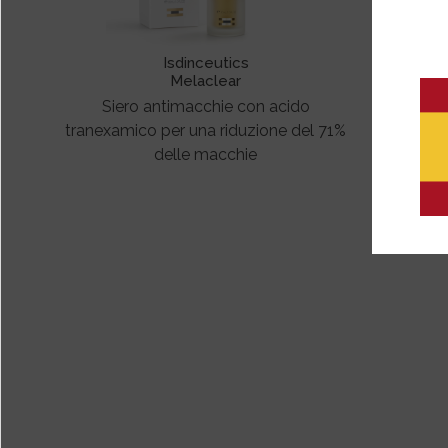
Isdinceutics
Melaclear
Siero antimacchie con acido
tranexamico per una riduzione del 71%
delle macchie