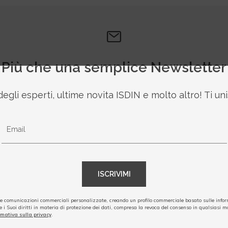
Più che una semplice Newsletter
degli esperti, ultime novita ISDIN e molto altro! Ti uni
Email
ISCRIVIMI
Le comunicazioni commerciali personalizzate, creando un profilo commerciale basato sulle inform
 i Suoi diritti in materia di protezione dei dati, compresa la revoca del consenso in qualsiasi 
rmativa sulla privacy
.