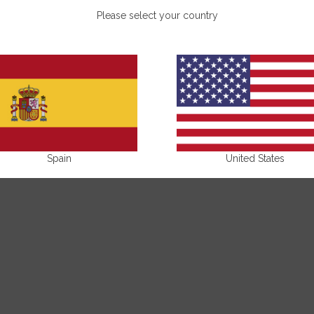
Please select your country
Spain
United States