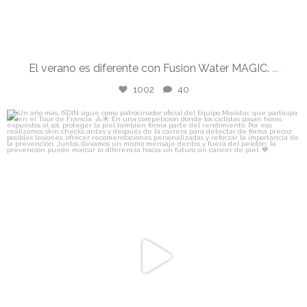
El verano es diferente con Fusion Water MAGIC.
...
1002
40
isdin
Un año más, ISDIN sigue como patrocinador oficial
...
Jul 24
475
4