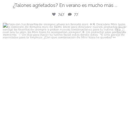
¿Talones agrietados? En verano es mucho más
...
747
77
isdin
Viaja con tus favoritos de siempre, ahora en
...
Jul 16
1266
47