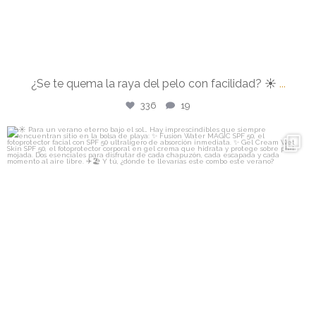
¿Se te quema la raya del pelo con facilidad? ☀️
...
336
19
isdin
☀️ Para un verano eterno bajo el sol…
Hay
...
Ago 4
458
11