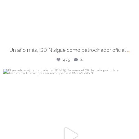
Un año más, ISDIN sigue como patrocinador oficial
...
475
4
isdin
El secreto mejor guardado de
...
Jul 22
833
35