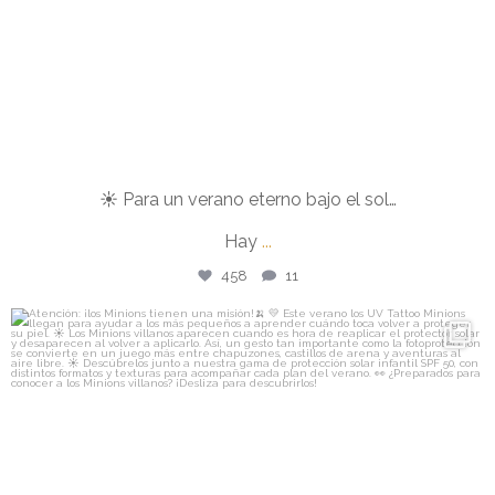
☀️ Para un verano eterno bajo el sol…
Hay
...
458
11
isdin
Atención: ¡los Minions tienen una misión!🍌 💛
...
Ago 3
869
29