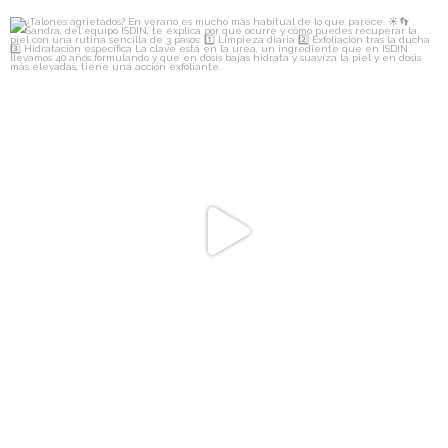
isdin
¿Talones agrietados? En verano es mucho más
...
Jul 17
747
77