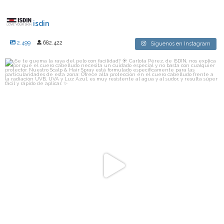
isdin
2.499
682.422
Síguenos en Instagram
isdin
¿Se te quema la raya del pelo con facilidad? ☀️
...
Ago 7
336
19