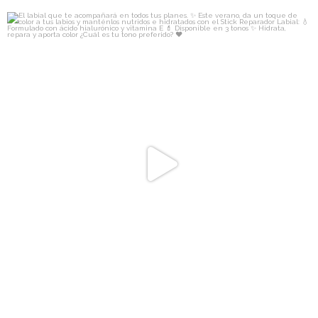
isdin
El labial que te acompañará en todos tus planes. ✨
...
Jul 28
1055
36