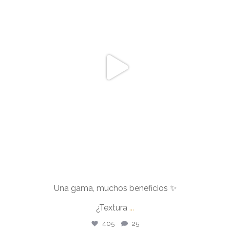
¿Textura
...
Jul 20
405
25
Una gama, muchos beneficios ✨
¿Textura
...
405
25