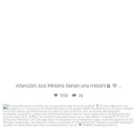
Atención: ¡los Minions tienen una misión!🍌 💛
...
869
29
isdin
Preparada para cuando me pregunten por la
...
Jul 30