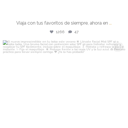
Viaja con tus favoritos de siempre, ahora en
...
1266
47
isdin
El nuevo imprescindible en tu bolso este verano ☀️
...
Jul 10
277
20