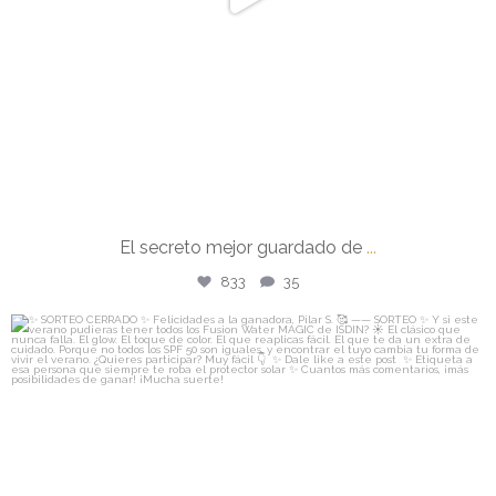
El secreto mejor guardado de
...
833
35
isdin
✨ SORTEO CERRADO ✨ Felicidades a la ganadora,
...
Jul 21
3275
12228