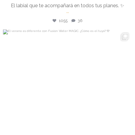
El labial que te acompañará en todos tus planes. ✨
...
1055
36
isdin
El verano es diferente con Fusion Water MAGIC.
...
Jul 27
1002
40