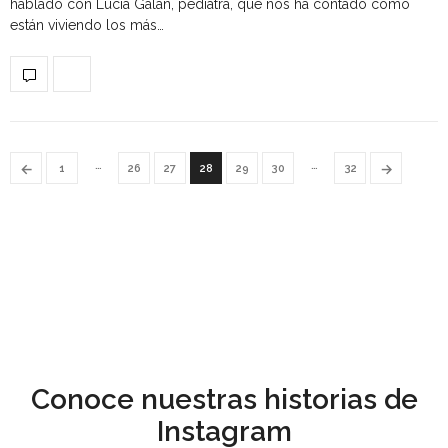
hablado con Lucía Galán, pediatra, que nos ha contado cómo
están viviendo los más…
…
…
←
→
1
26
27
28
29
30
32
Conoce nuestras historias de
Instagram