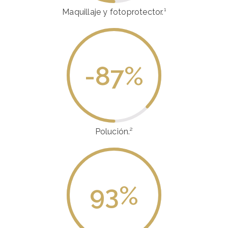
Maquillaje y fotoprotector.¹
-87
%
Polución.²
93
%