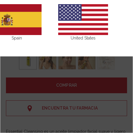
Spain
United States
COMPRAR
ENCUENTRA TU FARMACIA
Essential Cleansing es un aceite limpiador facial suave y ligero