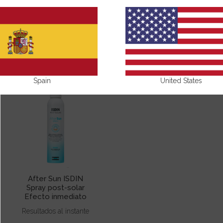
AFTER SUN ISDIN
Spain
United States
After Sun ISDIN
Spray post-solar
Efecto inmediato
Resultados al instante