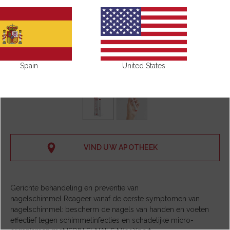
Spain
United States
VIND UW APOTHEEK
Gerichte behandeling en preventie van
nagelschimmel Reageer vanaf de eerste symptomen van
nagelschimmel: bescherm de nagels van handen en voeten
effectief tegen schimmelinfecties en schadelijke micro-