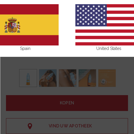
Spain
United States
KOPEN
VIND UW APOTHEEK