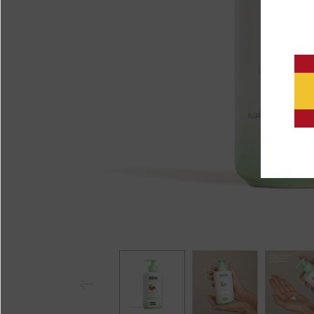
Pr
eviou
s