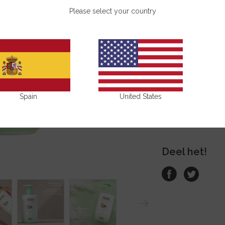
Please select your country
KOPEN
Voordelen
Gebruiksaanw
Spain
United States
Samenstelli
Deel het!
N
ext