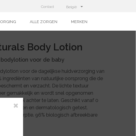
Contact
België
ZORGING
ALLE ZORGEN
MERKEN
urals Body Lotion
bodylotion voor de baby
ylotion voor de dagelijkse huidverzorging van
ingrediënten van natuurlijke oorsprong die de
beschermt en verzacht. De lichte textuur
zeer gemakkelijk en wordt snel opgenomen
rig gevoel achter te laten. Geschikt vanaf 0
op kinderen en dermatologisch getest.
nelle absorptie. 96% biologisch afbreekbare