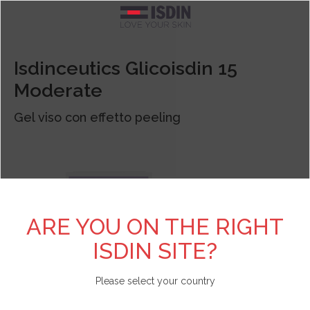
Argentina
TEST PERSONALIZZATI
SCOPRI DI PIÙ SU ISDIN
FOTOPROTEZIONE
CURE SPECIFICHE
BRANDS
CORPO
VISO
Isdinceutics Glicoisdin 15
Moderate
Pelle acneica
Acniben
Il nostro impegno
Test Scopri il fotoprotettore viso adatto a te
Vedi tutto
Vedi tutto
Vedi tutto
Belgique
Gel viso con effetto peeling
Detergenti
Gel da Bagno
Viso
Allergia solare e danno attinico
Antipiojos ISDIN
L'azienda
Test Scopri la tua beauty routine
België
Contorno occhi
Creme e lozioni
Corpo
Antiage
Nutradeica
Unisciti a Love ISDIN
Brasil
Fiale e Sieri
Mani e piedi
Bambini e neonati
Forfora
Si-Nails
Bulgaria - България
ARE YOU ON THE RIGHT
ISDIN SITE?
Creme viso
Capelli
Specifica
Macchie e imperfezioni
Fotoprotector ISDIN
Chile
Please select your country
Labbra
Repellente insetti
Labbra
Pelle atopica
Foto Ultra ISDIN
China - 中国