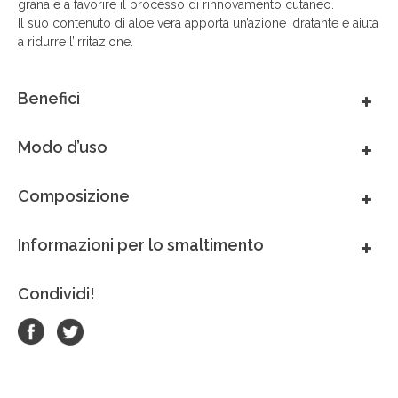
grana e a favorire il processo di rinnovamento cutaneo.
México
Il suo contenuto di aloe vera apporta un’azione idratante e aiuta
a ridurre l’irritazione.
Perú
Benefici
Portugal
Modo d’uso
South Africa
Composizione
Thai - ภาษาไทย
Informazioni per lo smaltimento
United Arab Emirates
Condividi!
United Kingdom
United States