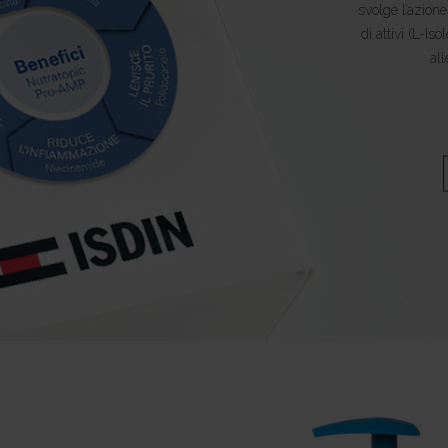
svolge l’azio
di attivi (L-I
all