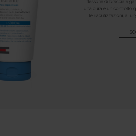
flessorie di braccia e g
una cura e un controllo 
le riacutizzazioni, allu
SCO