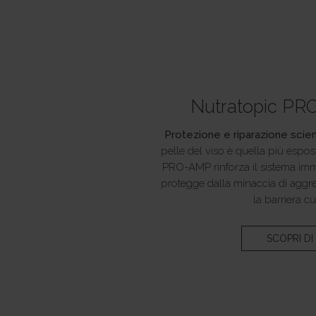
Nutratopic PR
Protezione e riparazione scie
pelle del viso è quella più espost
PRO-AMP rinforza il sistema immu
protegge dalla minaccia di aggres
la barriera c
SCOPRI DI 