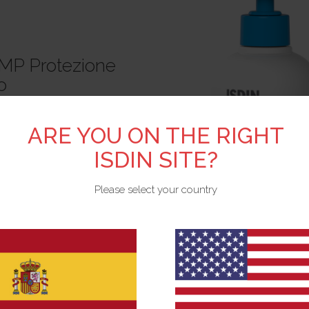
MP Protezione
o
diana per un miglior
ne sono le chiavi contro la
ARE YOU ON THE RIGHT
a un gel detergente ed una
ISDIN SITE?
trattamento quotidiano.
d alleviare il prurito ed
Please select your country
co batterico.
PIÙ