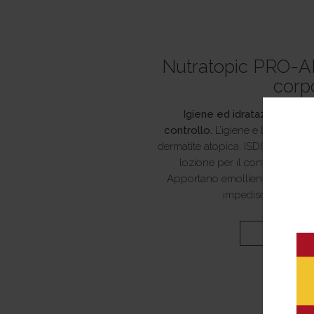
Nutratopic PRO-A
corp
Igiene ed idratazione quoti
controllo.
L’igiene e l’idratazio
dermatite atopica. ISDIN present
lozione per il controllo e il 
Apportano emollienza, aiutano a
impediscono l’attac
SCOPRI DI 