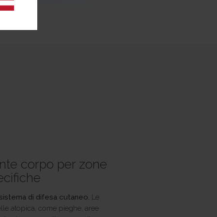
nte corpo per zone
ecifiche
 sistema di difesa cutaneo.
Le
elle atopica, come pieghe, aree