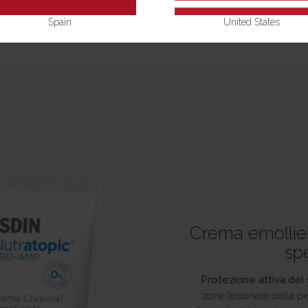
Spain
United States
Crema emollie
sp
Protezione attiva del
zone lesionate della p