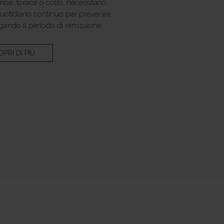
ambe, torace o collo, necessitano
quotidiano continuo per prevenire
ngando il periodo di remissione.
PRI DI PIÙ