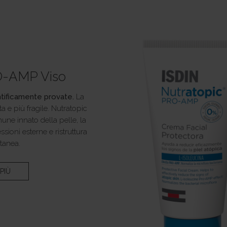
O-AMP Viso
ntificamente provate.
La
a e più fragile. Nutratopic
ne innato della pelle, la
sioni esterne e ristruttura
utanea.
PIÙ